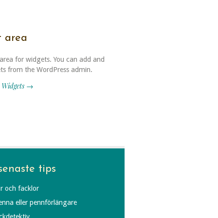
t area
 area for widgets. You can add and
ets from the WordPress admin.
 Widgets →
senaste tips
r och facklor
penna eller pennförlängare
äckdetektiv