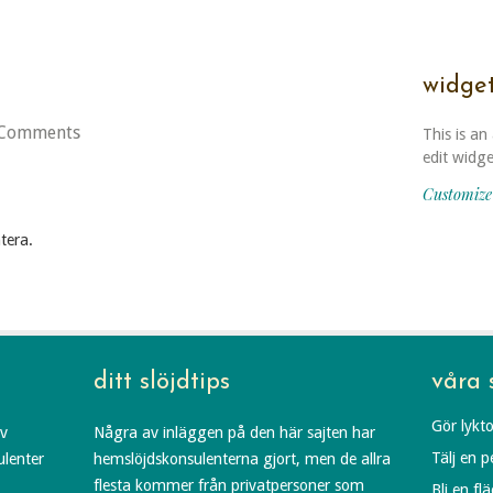
widge
Comments
This is an
edit widg
Customize
tera.
ditt slöjdtips
våra 
Gör lykto
av
Några av inläggen på den här sajten har
Tälj en 
ulenter
hemslöjdskonsulenterna gjort, men de allra
flesta kommer från privatpersoner som
Bli en fl